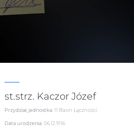
st.strz. Kaczor Józef
Przydział, jednostka:
11 Baon Łączności
Data urodzenia:
06.12.1916