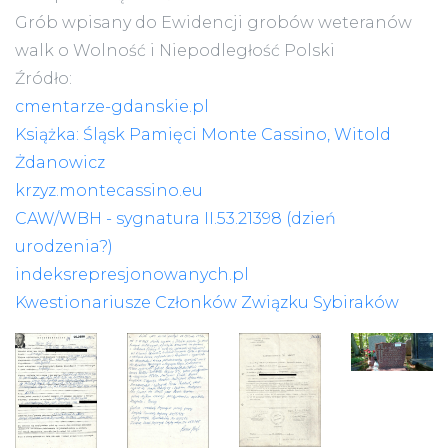
Grób wpisany do Ewidencji grobów weteranów
walk o Wolność i Niepodległość Polski
Źródło:
cmentarze-gdanskie.pl
Książka: Śląsk Pamięci Monte Cassino, Witold
Żdanowicz
krzyz.montecassino.eu
CAW/WBH - sygnatura II.53.21398 (dzień
urodzenia?)
indeksrepresjonowanych.pl
Kwestionariusze Członków Związku Sybiraków