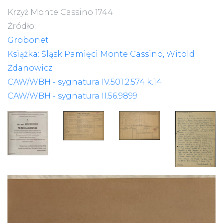
Krzyż Monte Cassino 1744
Źródło:
Grobonet
Książka: Śląsk Pamięci Monte Cassino, Witold
Żdanowicz
CAW/WBH - sygnatura IV.501.2.574 k.14
CAW/WBH - sygnatura II.56.9899