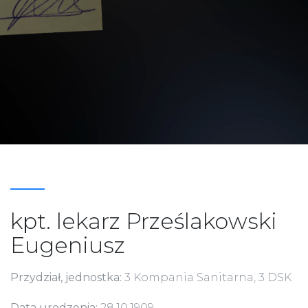
kpt. lekarz Prześlakowski
Eugeniusz
Przydział, jednostka:
3 Kompania Sanitarna, 3 DSK
Data urodzenia:
28.10.1909