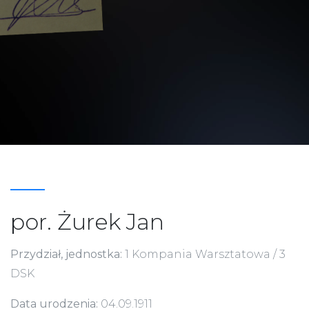
por. Żurek Jan
Przydział, jednostka:
1 Kompania Warsztatowa / 3
DSK
Data urodzenia:
04.09.1911