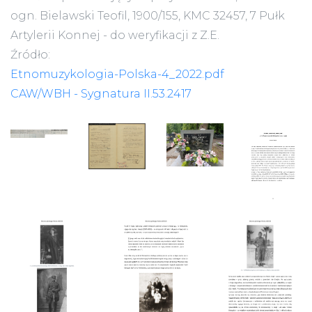
ogn. Bielawski Teofil, 1900/155, KMC 32457, 7 Pułk
Artylerii Konnej - do weryfikacji z Z.E.
Źródło:
Etnomuzykologia-Polska-4_2022.pdf
CAW/WBH - Sygnatura II.53.2417