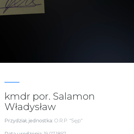
kmdr por. Salamon
Władysław
Przydział, jednostka:
O.R.P. "Sęp"
Data urodzenia:
19.07.1897