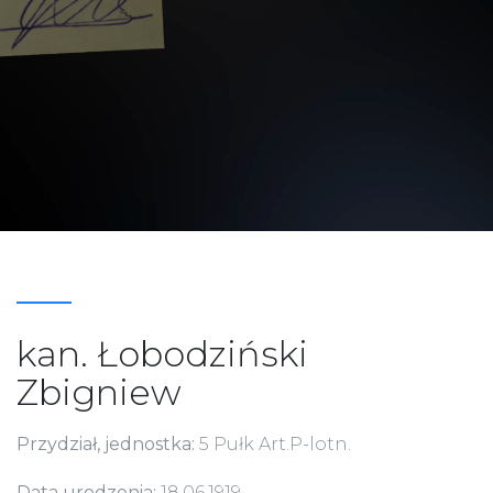
kan. Łobodziński
Zbigniew
Przydział, jednostka:
5 Pułk Art.P-lotn.
Data urodzenia:
18.06.1919