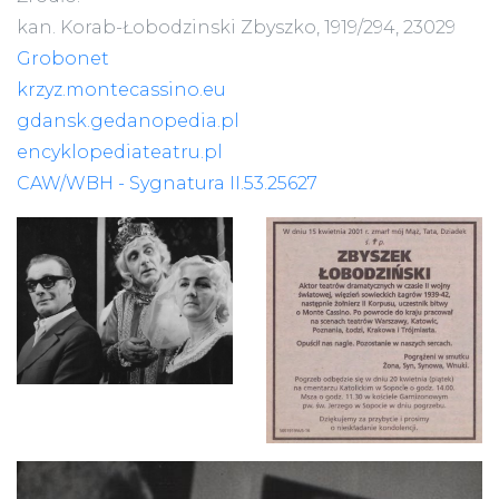
kan. Korab-Łobodzinski Zbyszko, 1919/294, 23029
Grobonet
krzyz.montecassino.eu
gdansk.gedanopedia.pl
encyklopediateatru.pl
CAW/WBH - Sygnatura II.53.25627