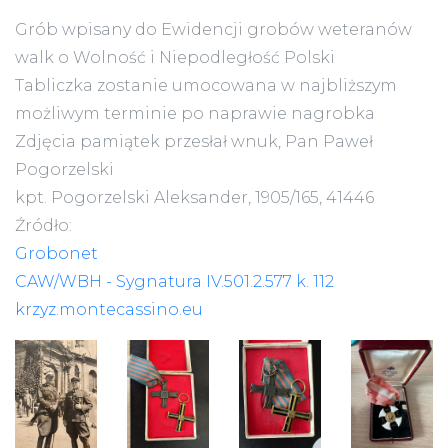
Grób wpisany do Ewidencji grobów weteranów
walk o Wolność i Niepodległość Polski
Tabliczka zostanie umocowana w najbliższym
możliwym terminie po naprawie nagrobka
Zdjęcia pamiątek przesłał wnuk, Pan Paweł
Pogorzelski
kpt. Pogorzelski Aleksander, 1905/165, 41446
Źródło:
Grobonet
CAW/WBH - Sygnatura IV.501.2.577 k. 112
krzyz.montecassino.eu