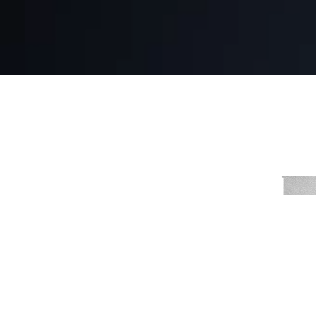
ładysław
zrach. 2 Korpusu ?
 gm. Włodzimierz, Wołyń