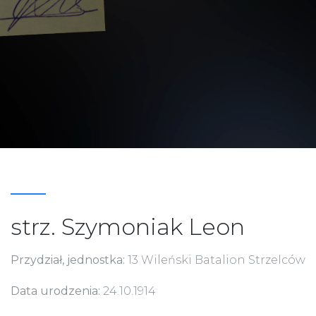
strz. Szymoniak Leon
Przydział, jednostka:
13 Wileński Batalion Strzelców
Data urodzenia:
24.10.1914