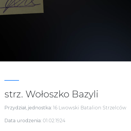
strz. Wołoszko Bazyli
Przydział, jednostka:
16 Lwowski Batalion Strzelców
Data urodzenia:
01.02.1924