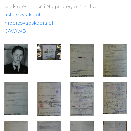
walk o Wolność i Niepodległość Polski
listakrzystka.pl
niebieskaeskadra.pl
CAW/WBH