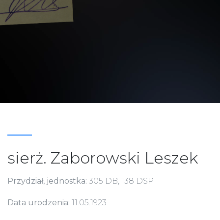
sierż. Zaborowski Leszek
Przydział, jednostka:
305 DB, 138 DSP
Data urodzenia:
11.05.1923