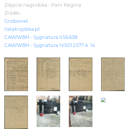
Zdjęcie nagrobka - Pani Regina
Źródło:
Grobonet
listakrzystka.pl
CAW/WBH - Sygnatura II.56.638
CAW/WBH - Sygnatura IV.501.2.577 k. 14