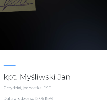
kpt. Myśliwski Jan
Przydział, jednostka:
PSP
Data urodzenia:
12.06.1899