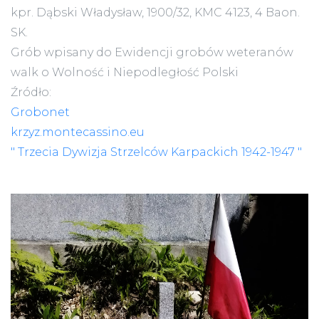
kpr. Dąbski Władysław, 1900/32, KMC 4123, 4 Baon.
SK.
Grób wpisany do Ewidencji grobów weteranów
walk o Wolność i Niepodległość Polski
Źródło:
Grobonet
krzyz.montecassino.eu
" Trzecia Dywizja Strzelców Karpackich 1942-1947 "