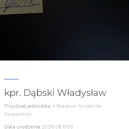
kpr. Dąbski Władysław
Przydział, jednostka:
4 Batalion Strzelców
Karpackich
Data urodzenia:
29(31).08.1900