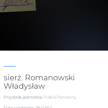
sierż. Romanowski
Władysław
Przydział, jednostka:
Pułk 6 Pancerny
Data urodzenia:
28.11.1901