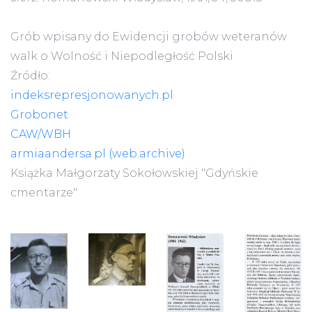
Grób wpisany do Ewidencji grobów weteranów
walk o Wolność i Niepodległość Polski
Źródło:
indeksrepresjonowanych.pl
Grobonet
CAW/WBH
armiaandersa.pl (web.archive)
Książka Małgorzaty Sokołowskiej "Gdyńskie
cmentarze"