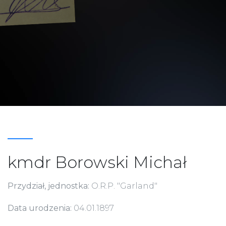
kmdr Borowski Michał
Przydział, jednostka:
O.R.P. "Garland"
Data urodzenia:
04.01.1897