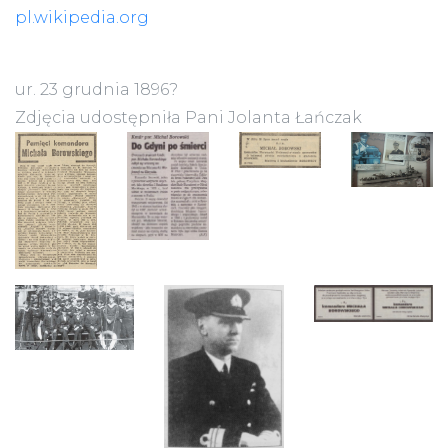
pl.wikipedia.org
ur. 23 grudnia 1896?
Zdjęcia udostępniła Pani Jolanta Łańczak