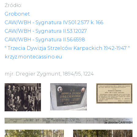
Źródło:
Grobonet
CAW/WBH - Sygnatura IV.501.2.577 k. 166
CAW/WBH - Sygnatura II.53.12027
CAW/WBH - Sygnatura II.56.6598
" Trzecia Dywizja Strzelców Karpackich 1942-1947 "
krzyz.montecassino.eu
mjr. Dregier Zygmunt, 1894/95, 1224