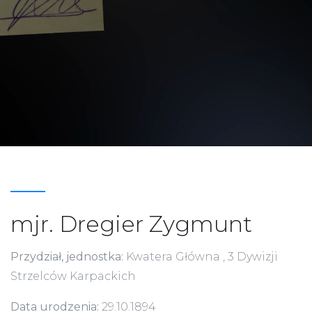
mjr. Dregier Zygmunt
Przydział, jednostka:
Kwatera Główna , 3 Dywizji
Strzelców Karpackich
Data urodzenia:
29.10.1894