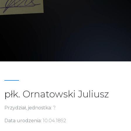
płk. Ornatowski Juliusz
Przydział, jednostka:
?
Data urodzenia:
10.04.1892