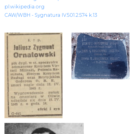
pl.wikipedia.org
CAW/WBH - Sygnatura IV.501.2.574 k.13