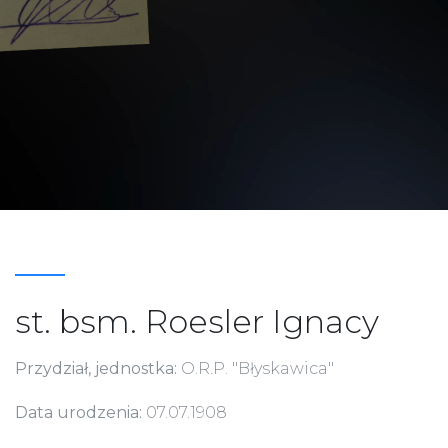
st. bsm. Roesler Ignacy
Przydział, jednostka:
O.R.P. "Błyskawica"
Data urodzenia:
07.07.1908