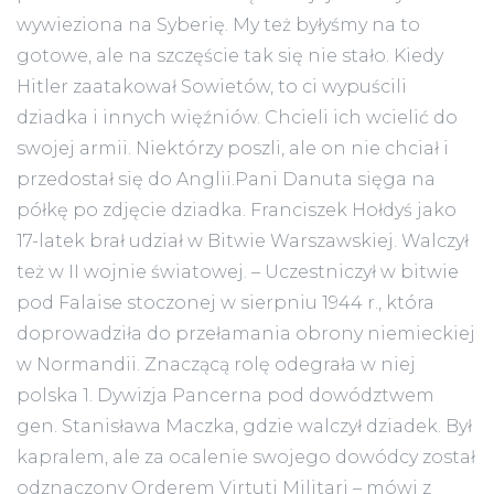
wywieziona na Syberię. My też byłyśmy na to
gotowe, ale na szczęście tak się nie stało. Kiedy
Hitler zaatakował Sowietów, to ci wypuścili
dziadka i innych więźniów. Chcieli ich wcielić do
swojej armii. Niektórzy poszli, ale on nie chciał i
przedostał się do Anglii.Pani Danuta sięga na
półkę po zdjęcie dziadka. Franciszek Hołdyś jako
17-latek brał udział w Bitwie Warszawskiej. Walczył
też w II wojnie światowej. – Uczestniczył w bitwie
pod Falaise stoczonej w sierpniu 1944 r., która
doprowadziła do przełamania obrony niemieckiej
w Normandii. Znaczącą rolę odegrała w niej
polska 1. Dywizja Pancerna pod dowództwem
gen. Stanisława Maczka, gdzie walczył dziadek. Był
kapralem, ale za ocalenie swojego dowódcy został
odznaczony Orderem Virtuti Militari – mówi z