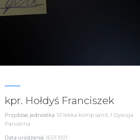
kpr. Hołdyś Franciszek
Przydział, jednostka:
10 lekka komp.sanit, 1 Dywizja
Pancerna
Data urodzenia:
16.01.1901