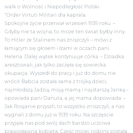
walk o Wolność i Niepodległość Polski
"Order Virtuti Militari dla kaprala.
Spokojne życie przerwał wrzesień 1939 roku. –
Gdyby nie ta wojna, to może ten świat byłby inny.
To Hitler ze Stalinem nas zniszczyli – mówi z
łamiącym się głosem i łzami w oczach pani
Helena. Dalej wątek kontynuuje córka. – Dziadka
aresztowali, jak tylko zaczęła się sowiecka
okupacja. Wyszedł do pracy i już do domu nie
wrócił. Babcia została sama z trójką dzieci,
najmłodszą Jadzią, moją mamą i najstarszą Janką –
opowiada pani Danuta, a jej mama dopowiada: –
Jak Rosjanie przyszli, to wszystko zniszczyli, a nas
wygnali z domu już w 1939 roku. Na szczęście
przyjęła nas pod swój dach bardzo uczciwa
prawosławna kobieta. Część mojej rodziny została