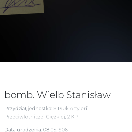
bomb. Wielb Stanisław
Przydział, jednostka:
8 Pułk Artylerii
Przeciwlotniczej Ciężkiej, 2 KP
Data urodzenia:
08.05.1906