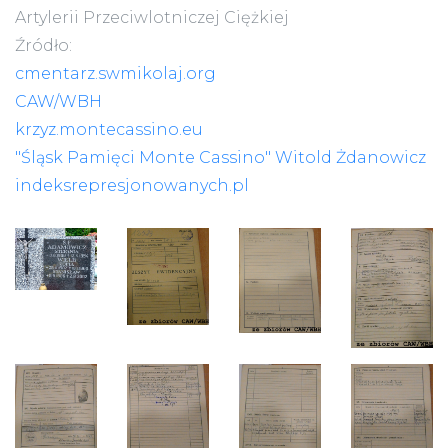
Artylerii Przeciwlotniczej Ciężkiej
Źródło:
cmentarz.swmikolaj.org
CAW/WBH
krzyz.montecassino.eu
"Śląsk Pamięci Monte Cassino" Witold Żdanowicz
indeksrepresjonowanych.pl