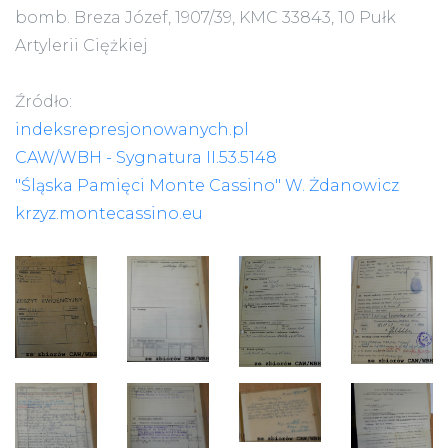
bomb. Breza Józef, 1907/39, KMC 33843, 10 Pułk
Artylerii Ciężkiej
Źródło:
indeksrepresjonowanych.pl
CAW/WBH - Sygnatura II.53.5148
"Śląska Pamięci Monte Cassino" W. Żdanowicz
krzyz.montecassino.eu