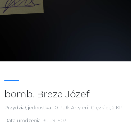
bomb. Breza Józef
Przydział, jednostka:
10 Pułk Artylerii Ciężkiej, 2 KP
Data urodzenia:
30.09.1907