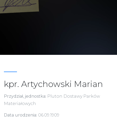
kpr. Artychowski Marian
Przydział, jednostka:
Pluton Dostawy Parków
Materiałowych
Data urodzenia:
06.09.1909