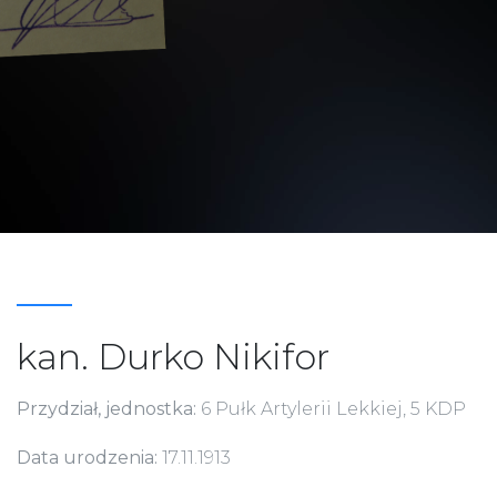
kan. Durko Nikifor
Przydział, jednostka:
6 Pułk Artylerii Lekkiej, 5 KDP
Data urodzenia:
17.11.1913