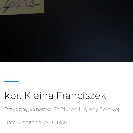
kpr. Kleina Franciszek
Przydział, jednostka:
32 Pluton Higieny Polowej
Data urodzenia:
29.05.1906