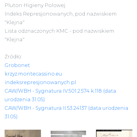
Pluton Higieny Polowej
Indeks Represjonowanych, pod nazwiskiem
"Klejna"
Lista odznaczonych KMC - pod nazwiskiem
"Klejna"
Źródło:
Grobonet
krzyz.montecassino.eu
indeksrepresjonowanych.pl
CAW/WBH - Sygnatura IV.501.2.574 k.118 (data
urodzenia 31.05)
CAW/WBH - Sygnatura II.53.24137 (data urodzenia
31.05)