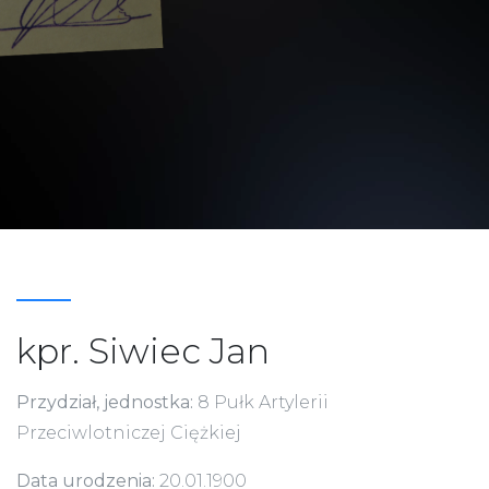
kpr. Siwiec Jan
Przydział, jednostka:
8 Pułk Artylerii
Przeciwlotniczej Ciężkiej
Data urodzenia:
20.01.1900