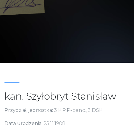
kan. Szyłobryt Stanisław
Przydział, jednostka:
3 K.P.P-panc., 3 DSK
Data urodzenia:
25.11.1908