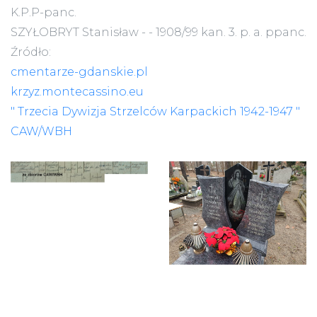
K.P.P-panc.
SZYŁOBRYT Stanisław - - 1908/99 kan. 3. p. a. ppanc.
Źródło:
cmentarze-gdanskie.pl
krzyz.montecassino.eu
" Trzecia Dywizja Strzelców Karpackich 1942-1947 "
CAW/WBH