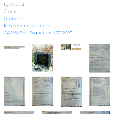
Łączności
Źródło:
Grobonet
krzyz.montecassino.eu
CAW/WBH - Sygnatura II.53.12093